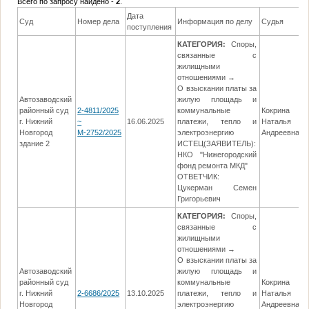
Всего по запросу найдено -
2
.
Дата
Суд
Номер дела
Информация по делу
Судья
поступления
КАТЕГОРИЯ:
Споры,
связанные с
жилищными
отношениями →
О взыскании платы за
Автозаводский
жилую площадь и
районный суд
2-4811/2025
коммунальные
Кокрина
г. Нижний
~
16.06.2025
платежи, тепло и
Наталья
2
Новгород
М-2752/2025
электроэнергию
Андреевна
здание 2
ИСТЕЦ(ЗАЯВИТЕЛЬ):
НКО "Нижегородский
фонд ремонта МКД"
ОТВЕТЧИК:
Цукерман Семен
Григорьевич
КАТЕГОРИЯ:
Споры,
связанные с
жилищными
отношениями →
О взыскании платы за
Автозаводский
жилую площадь и
районный суд
коммунальные
Кокрина
г. Нижний
2-6686/2025
13.10.2025
платежи, тепло и
Наталья
3
Новгород
электроэнергию
Андреевна