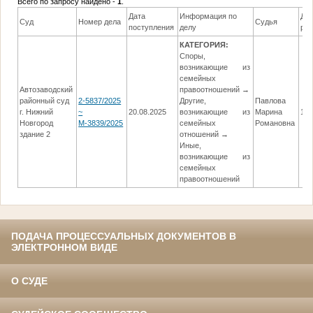
Всего по запросу найдено -
1
.
Дата
Информация по
Да
Суд
Номер дела
Судья
поступления
делу
ре
КАТЕГОРИЯ:
Споры,
возникающие из
семейных
Автозаводский
правоотношений →
районный суд
2-5837/2025
Другие,
Павлова
г. Нижний
~
20.08.2025
возникающие из
Марина
13.
Новгород
М-3839/2025
семейных
Романовна
здание 2
отношений →
Иные,
возникающие из
семейных
правоотношений
ПОДАЧА ПРОЦЕССУАЛЬНЫХ ДОКУМЕНТОВ В
ЭЛЕКТРОННОМ ВИДЕ
О СУДЕ