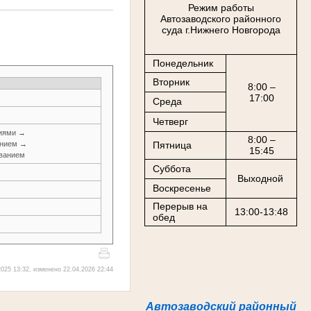
Режим работы
Автозаводского районного
суда г.Нижнего Новгорода
Понедельник
Вторник
8:00 –
17:00
Среда
Четверг
ниями →
8:00 –
анием →
Пятница
15:45
ованием
Суббота
Выходной
Воскресенье
Перерыв на
13:00-13:48
обед
025 13:32, изменено 22.04.2026 22:44
Автозаводский районный