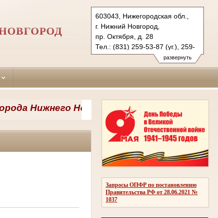
603043, Нижегородская обл.,
г. Нижний Новгород,
 НОВГОРОД
пр. Октября, д. 28
Тел.: (831) 259-53-87 (уг.), 259-
53-80 (гражд.)
развернуть
avtozavodsky.nnov@sudrf.ru
да Нижнего Новгорода требуются секретарь 
Запросы ОПФР по постановлению
Правительства РФ от 28.06.2021 №
1037