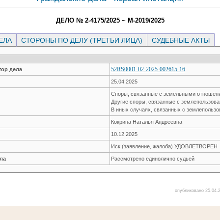
ДЕЛО № 2-4175/2025 ~ М-2019/2025
ЕЛА
СТОРОНЫ ПО ДЕЛУ (ТРЕТЬИ ЛИЦА)
СУДЕБНЫЕ АКТЫ
52RS0001-02-2025-002615-16
ор дела
25.04.2025
Споры, связанные с земельными отноше
Другие споры, связанные с землепользов
В иных случаях, связанных с землепольз
Кокрина Наталья Андреевна
10.12.2025
Иск (заявление, жалоба) УДОВЛЕТВОРЕН
ла
Рассмотрено единолично судьей
опубликовано 25.04.2